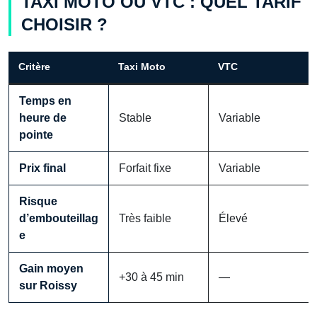
TAXI MOTO OU VTC : QUEL TARIF
CHOISIR ?
Critère
Taxi Moto
VTC
Temps en
heure de
Stable
Variable
pointe
Prix final
Forfait fixe
Variable
Risque
d’embouteillag
Très faible
Élevé
e
Gain moyen
+30 à 45 min
—
sur Roissy