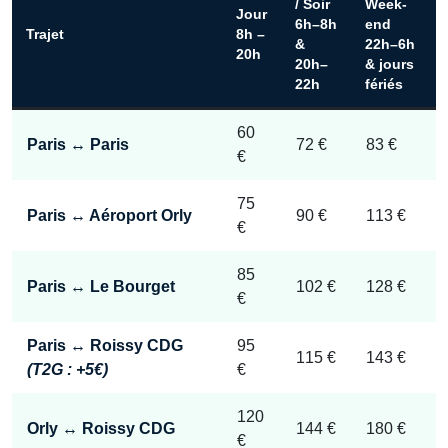
/ Soir
Week-
Jour
6h–8h
end
Trajet
8h –
&
22h–6h
20h
20h–
& jours
22h
fériés
60
Paris ↔ Paris
72 €
83 €
€
75
Paris ↔ Aéroport Orly
90 €
113 €
€
85
Paris ↔ Le Bourget
102 €
128 €
€
Paris ↔ Roissy CDG
95
115 €
143 €
(T2G : +5€)
€
120
Orly ↔ Roissy CDG
144 €
180 €
€