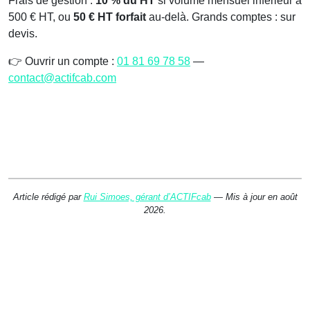
Frais de gestion :
10 % du HT
si volume mensuel inférieur à
500 € HT, ou
50 € HT forfait
au-delà. Grands comptes : sur
devis.
👉 Ouvrir un compte :
01 81 69 78 58
—
contact@actifcab.com
Article rédigé par
Rui Simoes, gérant d’ACTIFcab
— Mis à jour en août
2026.