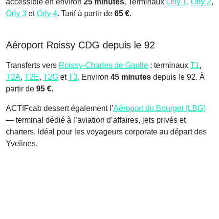
accessible en environ
25 minutes
. Terminaux
Orly 1
,
Orly 2
,
Orly 3
et
Orly 4
. Tarif à partir de
65 €
.
Aéroport Roissy CDG depuis le 92
Transferts vers
Roissy-Charles de Gaulle
: terminaux
T1
,
T2A
,
T2E
,
T2G
et
T3
. Environ
45 minutes
depuis le 92. À
partir de
95 €
.
ACTIFcab dessert également l’
Aéroport du Bourget (LBG)
— terminal dédié à l’aviation d’affaires, jets privés et
charters. Idéal pour les voyageurs corporate au départ des
Yvelines.